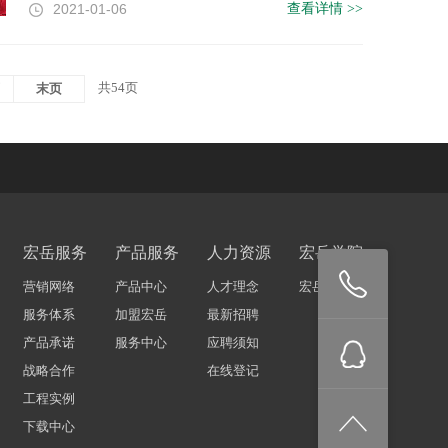
2021-01-06
查看详情 >>
共54页
页
末页
宏岳服务
产品服务
人力资源
宏岳学院
咨
营销网络
产品中心
人才理念
宏岳学院
服务体系
加盟宏岳
最新招聘
产品承诺
服务中心
应聘须知
QQ
询
战略合作
在线登记
工程实例
咨
热
下载中心