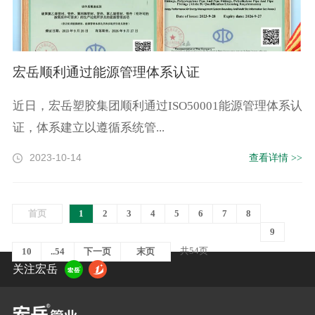
宏岳顺利通过能源管理体系认证
近日，宏岳塑胶集团顺利通过ISO50001能源管理体系认
证，体系建立以遵循系统管...
2023-10-14
查看详情 >>
首页
1
2
3
4
5
6
7
8
9
共54页
10
..54
下一页
末页
关注宏岳