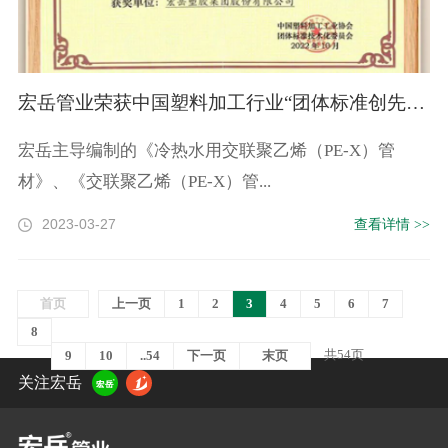
宏岳管业荣获中国塑料加工行业“团体标准创先奖”
宏岳主导编制的《冷热水用交联聚乙烯（PE-X）管
材》、《交联聚乙烯（PE-X）管...
2023-03-27
查看详情 >>
首页
上一页
1
2
3
4
5
6
7
8
共54页
9
10
..54
下一页
末页
关注宏岳